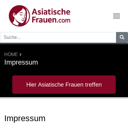
Tog
HOME
Impressum
Hier Asiatische Frauen treffen
Impressum